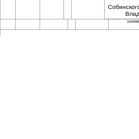
Собинског
Влад
(наим