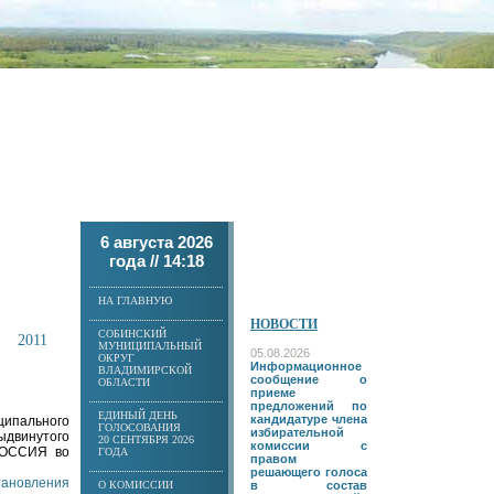
6 августа 2026
года //
14:18
НА ГЛАВНУЮ
НОВОСТИ
СОБИНСКИЙ
2011
МУНИЦИПАЛЬНЫЙ
05.08.2026
ОКРУГ
Информационное
ВЛАДИМИРСКОЙ
сообщение о
ОБЛАСТИ
приеме
предложений по
ЕДИНЫЙ ДЕНЬ
кандидатуре члена
ципального
ГОЛОСОВАНИЯ
избирательной
ыдвинутого
20 СЕНТЯБРЯ 2026
комиссии с
РОССИЯ во
ГОДА
правом
решающего голоса
становления
О КОМИССИИ
в состав