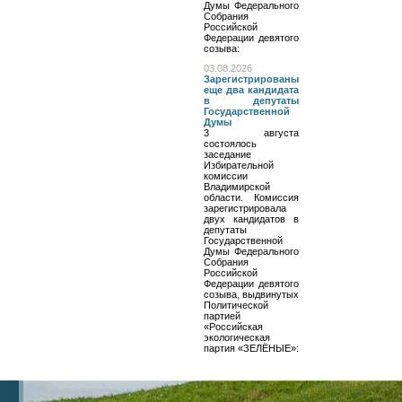
Думы Федерального
Собрания
Российской
Федерации девятого
созыва:
03.08.2026
Зарегистрированы
еще два кандидата
в депутаты
Государственной
Думы
3 августа
состоялось
заседание
Избирательной
комиссии
Владимирской
области. Комиссия
зарегистрировала
двух кандидатов в
депутаты
Государственной
Думы Федерального
Собрания
Российской
Федерации девятого
созыва, выдвинутых
Политической
партией
«Российская
экологическая
партия «ЗЕЛЁНЫЕ»: