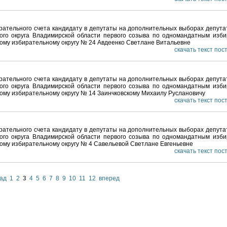
рательного счета кандидату в депутаты на дополнительных выборах депута
ого округа Владимирской области первого созыва по одномандатным изб
ному избирательному округу № 24 Авдеенко Светлане Витальевне
скачать текст по
рательного счета кандидату в депутаты на дополнительных выборах депута
ого округа Владимирской области первого созыва по одномандатным изб
ному избирательному округу № 14 Заинчковскому Михаилу Руслановичу
скачать текст по
рательного счета кандидату в депутаты на дополнительных выборах депута
ого округа Владимирской области первого созыва по одномандатным изб
ному избирательному округу № 4 Савельевой Светлане Евгеньевне
скачать текст по
ад
1
2
3
4
5
6
7
8
9
10
11
12
вперед