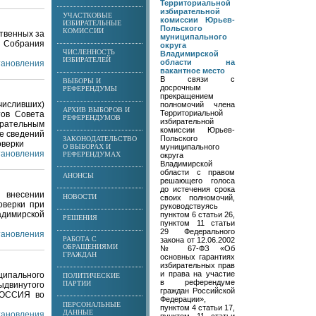
Территориальной
избирательной
УЧАСТКОВЫЕ
комиссии Юрьев-
ИЗБИРАТЕЛЬНЫЕ
Польского
КОМИССИИ
твенных за
муниципального
 Собрания
округа
ЧИСЛЕННОСТЬ
Владимирской
ИЗБИРАТЕЛЕЙ
области на
становления
вакантное место
В связи с
ВЫБОРЫ И
досрочным
РЕФЕРЕНДУМЫ
прекращением
исливших)
полномочий члена
АРХИВ ВЫБОРОВ И
Территориальной
тов Совета
РЕФЕРЕНДУМОВ
избирательной
ирательным
комиссии Юрьев-
ре сведений
Польского
ЗАКОНОДАТЕЛЬСТВО
оверки
О ВЫБОРАХ И
муниципального
становления
РЕФЕРЕНДУМАХ
округа
Владимирской
области с правом
АНОНСЫ
решающего голоса
до истечения срока
 внесении
НОВОСТИ
своих полномочий,
оверки при
руководствуясь
адимирской
пунктом 6 статьи 26,
РЕШЕНИЯ
пунктом 11 статьи
29 Федерального
становления
РАБОТА С
закона от 12.06.2002
ОБРАЩЕНИЯМИ
№ 67-ФЗ «Об
ГРАЖДАН
основных гарантиях
избирательных прав
и права на участие
ципального
ПОЛИТИЧЕСКИЕ
в референдуме
ПАРТИИ
ыдвинутого
граждан Российской
РОССИЯ во
Федерации»,
ПЕРСОНАЛЬНЫЕ
пунктом 4 статьи 17,
ДАННЫЕ
становления