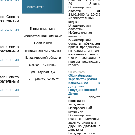
пунктом 11 статьи
20 Закона
Владимирской
КОНТАКТЫ
области от
13.02.2003 № 10-ОЗ
тов Совета
«Избирательный
ирательным
кодекс
Владимирской
Территориальная
области»
становления
Избирательная
избирательная комиссия
комиссия
Владимирской
Собинского
области объявляет
тов Совета
прием предложений
муниципального округа
по кандидатуре для
ирательным
назначения нового
Владимирской области
члена комиссии с
становления
правом решающего
601204, г.Собинка,
голоса.
05.08.2026
ул.Садовая, д.4
Облизбирком
тов Совета
зарегистрировал
тел.: (49242) 2-30-72
ирательным
кандидатов в
депутаты
становления
Государственной
Думы
4 августа
состоялось
заседание
Избирательной
комиссии
Владимирской
области. Комиссия
зарегистрировала
двух кандидатов в
депутаты
Государственной