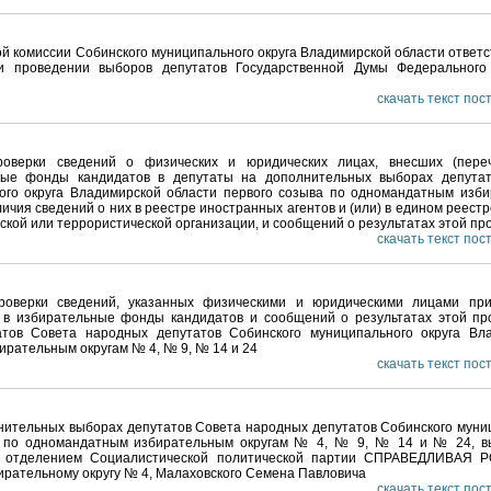
й комиссии Собинского муниципального округа Владимирской области ответс
и проведении выборов депутатов Государственной Думы Федерального
скачать текст по
оверки сведений о физических и юридических лицах, внесших (переч
ные фонды кандидатов в депутаты на дополнительных выборах депута
ого округа Владимирской области первого созыва по одномандатным изб
личия сведений о них в реестре иностранных агентов и (или) в едином реест
тской или террористической организации, и сообщений о результатах этой пр
скачать текст по
оверки сведений, указанных физическими и юридическими лицами при
 в избирательные фонды кандидатов и сообщений о результатах этой пр
тов Совета народных депутатов Собинского муниципального округа Вл
ирательным округам № 4, № 9, № 14 и 24
скачать текст по
лнительных выборах депутатов Совета народных депутатов Собинского муни
ва по одномандатным избирательным округам № 4, № 9, № 14 и № 24, в
м отделением Социалистической политической партии СПРАВЕДЛИВАЯ 
ирательному округу № 4, Малаховского Семена Павловича
скачать текст по