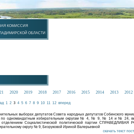
НАЯ КОМИССИЯ
ВЛАДИМИРСКОЙ ОБЛАСТИ
21
2020
2019
2018
2017
2016
2015
2014
2013
2012
ад
1
2
3
4
5
6
7
8
9
10
11
12
вперед
лнительных выборах депутатов Совета народных депутатов Собинского муни
ва по одномандатным избирательным округам № 4, № 9, № 14 и № 24, в
м отделением Социалистической политической партии СПРАВЕДЛИВАЯ 
ирательному округу № 9, Безруковой Ириной Валерьевной
скачать текст по