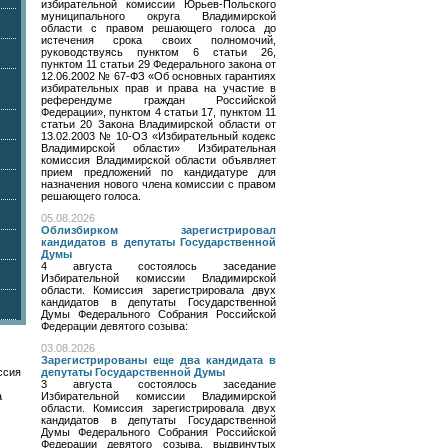
избирательной комиссии Юрьев-Польского
муниципального округа Владимирской
области с правом решающего голоса до
истечения срока своих полномочий,
руководствуясь пунктом 6 статьи 26,
пунктом 11 статьи 29 Федерального закона от
12.06.2002 № 67-ФЗ «Об основных гарантиях
избирательных прав и права на участие в
референдуме граждан Российской
Федерации», пунктом 4 статьи 17, пунктом 11
статьи 20 Закона Владимирской области от
13.02.2003 № 10-ОЗ «Избирательный кодекс
Владимирской области» Избирательная
комиссия Владимирской области объявляет
прием предложений по кандидатуре для
назначения нового члена комиссии с правом
решающего голоса.
05.08.2026
Облизбирком зарегистрировал
кандидатов в депутаты Государственной
Думы
4 августа состоялось заседание
Избирательной комиссии Владимирской
области. Комиссия зарегистрировала двух
кандидатов в депутаты Государственной
Думы Федерального Собрания Российской
Федерации девятого созыва:
03.08.2026
Зарегистрированы еще два кандидата в
ссия
депутаты Государственной Думы
3 августа состоялось заседание
а
Избирательной комиссии Владимирской
области. Комиссия зарегистрировала двух
кандидатов в депутаты Государственной
Думы Федерального Собрания Российской
Федерации девятого созыва, выдвинутых