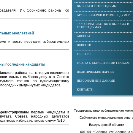
ВЫБОРЫ И РЕФЕРЕНДУМЫ
седателя ТИК Собинского района со
АРХИВ ВЫБОРОВ И РЕФЕРЕНДУМОВ
ЗАКОНОДАТЕЛЬСТВО О ВЫБОРАХ И
РЕФЕРЕНДУМАХ
ельных бюллетеней
АНОНСЫ
ремя и место передачи избирательных
НОВОСТИ
РЕШЕНИЯ
РАБОТА С ОБРАЩЕНИЯМИ ГРАЖДАН
аны последние кандидаты
ПОЛИТИЧЕСКИЕ ПАРТИИ
инского района, на которую возложены
олнительных выборов депутата Совета
седьмого созыва по одномандатному
ПЕРСОНАЛЬНЫЕ ДАННЫЕ
 последних выдвинутых кандидатов.
КОНТАКТЫ
Территориальная избирательная коми
регистрированы первые кандидаты в
путата Совета народных депутатов
Собинского муниципального округ
ндатному избирательному округу №10
Владимирской области
601204, г.Собинка, ул.Садовая, д.4