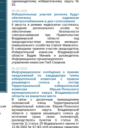
одномандатному избирательному округу №
83.
08.08.2026
Избирательные участки региона будут
обеспечены надежным
электроснабжением в дни голосования
6 августа в режиме видеосвязи состоялось
заседание регионального штаба по
обеспечению безопасности
электроснабжения при Правительстве
Владимирской области под
председательством министра жилищно-
коммунального хозяйства Сергея Маевского.
В совещании приняли участие председатель
Избирательной комиссии Владимирской
области Вадим Минаев и руководитель
Информационно-организационного
управления комиссии Глеб Смирнов.
05.08.2026
Информационное сообщение о приеме
предложений по кандидатуре члена
избирательной комиссии с правом
решающего голоса в состав
Территориальной избирательной
комиссии Юрьев-Польского
муниципального округа Владимирской
области на вакантное место
В связи с досрочным прекращением
полномочий члена Территориальной
ссия
избирательной комиссии Юрьев-Польского
муниципального округа Владимирской
а
области с правом решающего голоса до
истечения срока своих полномочий,
руководствуясь пунктом 6 статьи 26,
пунктом 11 статьи 29 Федерального закона от
12.06.2002 № 67-ФЗ «Об основных гарантиях