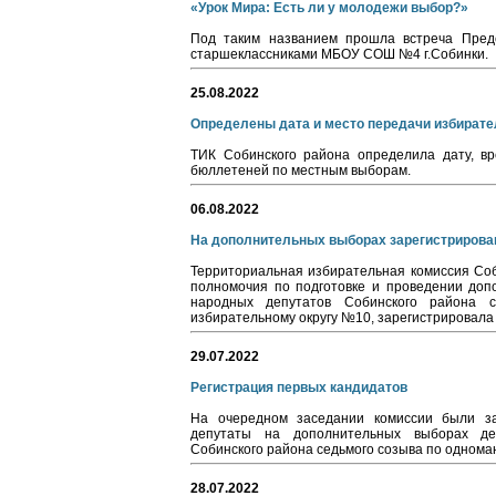
«Урок Мира: Есть ли у молодежи выбор?»
Под таким названием прошла встреча Пред
старшеклассниками МБОУ СОШ №4 г.Собинки.
25.08.2022
Определены дата и место передачи избират
ТИК Собинского района определила дату, в
бюллетеней по местным выборам.
06.08.2022
На дополнительных выборах зарегистриров
Территориальная избирательная комиссия Соб
полномочия по подготовке и проведении доп
народных депутатов Собинского района 
избирательному округу №10, зарегистрировала
29.07.2022
Регистрация первых кандидатов
На очередном заседании комиссии были за
депутаты на дополнительных выборах де
Собинского района седьмого созыва по однома
28.07.2022