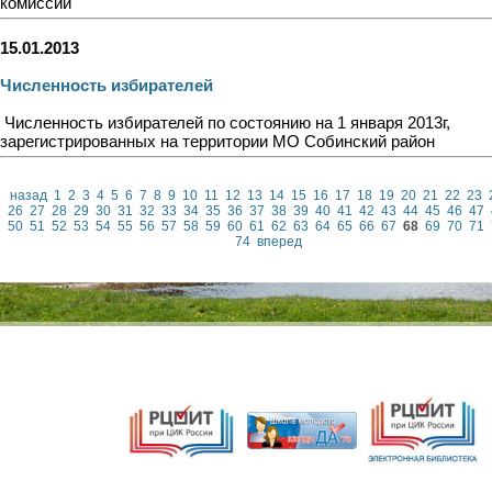
комиссий
15.01.2013
Численность избирателей
Численность избирателей по состоянию на 1 января 2013г,
зарегистрированных на территории МО Собинский район
назад
1
2
3
4
5
6
7
8
9
10
11
12
13
14
15
16
17
18
19
20
21
22
23
26
27
28
29
30
31
32
33
34
35
36
37
38
39
40
41
42
43
44
45
46
47
50
51
52
53
54
55
56
57
58
59
60
61
62
63
64
65
66
67
68
69
70
71
74
вперед