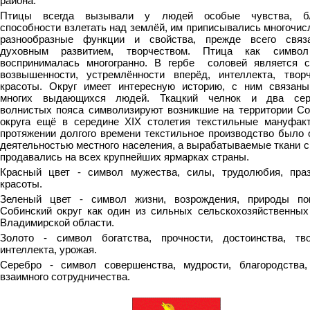
района.
Птицы всегда вызывали у людей особые чувства, бл
способности взлетать над землёй, им приписывались многочис
разнообразные функции и свойства, прежде всего связ
духовным развитием, творчеством. Птица как символ
воспринималась многогранно. В гербе соловей является 
возвышенности, устремлённости вперёд, интеллекта, твор
красоты. Округ имеет интересную историю, с ним связан
многих выдающихся людей. Ткацкий челнок и два сер
волнистых пояса символизируют возникшие на территории Со
округа ещё в середине XIX столетия текстильные мануфак
протяжении долгого времени текстильное производство было 
деятельностью местного населения, а вырабатываемые ткани с
продавались на всех крупнейших ярмарках страны.
Красный цвет - символ мужества, силы, трудолюбия, пра
красоты.
Зеленый цвет - символ жизни, возрождения, природы по
Собинский округ как один из сильных сельскохозяйственных
Владимирской области.
Золото - символ богатства, прочности, достоинства, тво
интеллекта, урожая.
Серебро - символ совершенства, мудрости, благородства
взаимного сотрудничества.