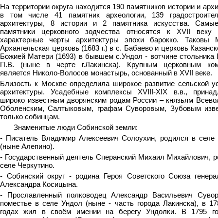
На территории округа находится 190 памятников истории и арх
в том числе 41 памятник археологии, 139 градостроите
архитектуры, 8 истории и 2 памятника искусства. Самы
памятники церковного зодчества относятся к XVII веку
характерные черты архитектуры эпохи барокко. Таковы 
Архангельская церковь (1683 г.) в с. Бабаево и церковь Казанс
Божией Матери (1693) в бывшем с.Ундол - вотчине стольника 
П.В. (ныне в черте г.Лакинска). Крупным церковным ко
является Николо-Волосов монастырь, основанный в XVII веке.
Близость к Москве определила широкое развитие сельской у
архитектуры. Усадебные комплексы XVIII-XIX в.в., прина
широко известным дворянским родам России – князьям Всево
Оболенским, Салтыковым, графам Суворовым, Зубовым изв
только собинцам.
Знаменитые люди Собинской земли:
- Писатель Владимир Алексеевич Солоухин, родился в селе
(ныне Алепино).
- Государственный деятель Сперанский Михаил Михайлович, р
селе Черкутино.
- Собинский округ - родина Героя Советского Союза генера
Александра Косицына.
- Прославленный полководец Александр Васильевич Суво
поместье в селе Ундол (ныне - часть города Лакинска), в 1
годах жил в своём имении на берегу Ундолки. В 1795 г