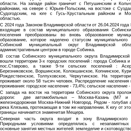
области. На западе район граничит с Петушинским и Кольч
районами, на севере с Юрьев-Польским, на востоке с Сузда
Судогодским, на юге с Гусь-Хрустальным районом и Мо
областью.
С 2024 года Законом Владимирской области от 26.04.2024 год
входящие в состав муниципального образования Собинск
поселения преобразованы во вновь образованное муниц
образование, которое наделено статусом муниципального 
Собинский муниципальный округ Владимирской обл
административным центром в городе Собинка.
В состав Собинского муниципального округа Владимирской
вошли территории 3-х городских поселений : города Собинка и
пос.Ставрово, а также 9-ти сельских поселений : Асер
Березниковское, Воршинское, Колокшанское, Копнинское, Кури
Рождественское, Толпуховское, Черкутинское. На территори
проживает около 58 тысяч человек. Распределение населения 
проживания: городское население - 73,4%; сельское население -
С запада на восток на территории Собинского округа проло
дороги: две автомобильных – Москва-Казань (М7 и
железнодорожная Москва-Нижний Новгород. Рядом - голубая а
река Клязьма, протекающая в том же направлении. К югу от эт
границы начинается знаменитая Мещера.
Северная часть округа входит в зону Владимирского 
Природными условиями определялись с незапамятных
основные занятия местных жителей: земледелие и скотоводство