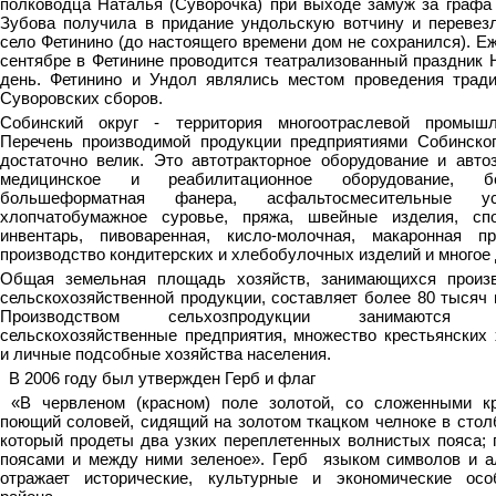
полководца Наталья (Суворочка) при выходе замуж за графа
Зубова получила в придание ундольскую вотчину и перевез
село Фетинино (до настоящего времени дом не сохранился). Е
сентябре в Фетинине проводится театрализованный праздник 
день. Фетинино и Ундол являлись местом проведения трад
Суворовских сборов.
Собинский округ - территория многоотраслевой промышл
Перечень производимой продукции предприятиями Собинског
достаточно велик. Это автотракторное оборудование и автоз
медицинское и реабилитационное оборудование, бе
большеформатная фанера, асфальтосмесительные уст
хлопчатобумажное суровье, пряжа, швейные изделия, сп
инвентарь, пивоваренная, кисло-молочная, макаронная пр
производство кондитерских и хлебобулочных изделий и многое 
Общая земельная площадь хозяйств, занимающихся произ
сельскохозяйственной продукции, составляет более 80 тысяч 
Производством сельхозпродукции занимаются к
сельскохозяйственные предприятия, множество крестьянских 
и личные подсобные хозяйства населения.
В 2006 году был утвержден Герб и флаг
«В червленом (красном) поле золотой, со сложенными к
поющий соловей, сидящий на золотом ткацком челноке в столб
который продеты два узких переплетенных волнистых пояса; 
поясами и между ними зеленое». Герб языком символов и а
отражает исторические, культурные и экономические осо