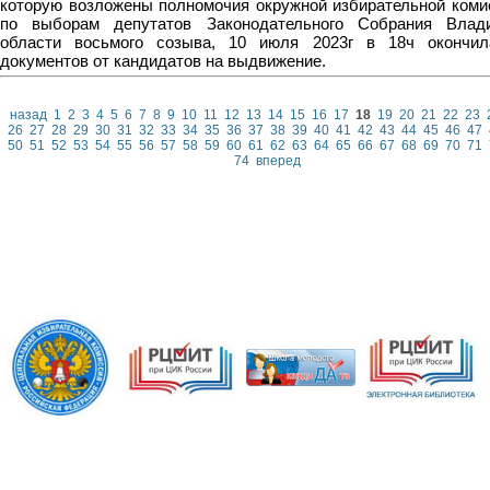
которую возложены полномочия окружной избирательной ком
по выборам депутатов Законодательного Собрания Влад
области восьмого созыва, 10 июля 2023г в 18ч окончи
документов от кандидатов на выдвижение.
назад
1
2
3
4
5
6
7
8
9
10
11
12
13
14
15
16
17
18
19
20
21
22
23
26
27
28
29
30
31
32
33
34
35
36
37
38
39
40
41
42
43
44
45
46
47
50
51
52
53
54
55
56
57
58
59
60
61
62
63
64
65
66
67
68
69
70
71
74
вперед