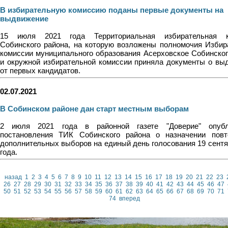
В избирательную комиссию поданы первые документы на
выдвижение
15 июля 2021 года Территориальная избирательная к
Собинского района, на которую возложены полномочия Избир
комиссии муниципального образования Асерховское Собинског
и окружной избирательной комиссии приняла документы о вы
от первых кандидатов.
02.07.2021
В Собинском районе дан старт местным выборам
2 июля 2021 года в районной газете "Доверие" опубл
постановления ТИК Собинского района о назначении пов
дополнительных выборов на единый день голосования 19 сентя
года.
назад
1
2
3
4
5
6
7
8
9
10
11
12
13
14
15
16
17
18
19
20
21
22
23
26
27
28
29
30
31
32
33
34
35
36
37
38
39
40
41
42
43
44
45
46
47
50
51
52
53
54
55
56
57
58
59
60
61
62
63
64
65
66
67
68
69
70
71
74
вперед