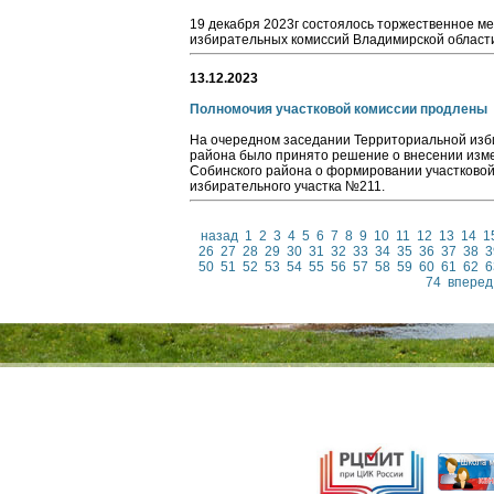
19 декабря 2023г состоялось торжественное м
избирательных комиссий Владимирской области
13.12.2023
Полномочия участковой комиссии продлены
На очередном заседании Территориальной изб
района было принято решение о внесении изм
Собинского района о формировании участково
избирательного участка №211.
назад
1
2
3
4
5
6
7
8
9
10
11
12
13
14
1
26
27
28
29
30
31
32
33
34
35
36
37
38
3
50
51
52
53
54
55
56
57
58
59
60
61
62
6
74
вперед