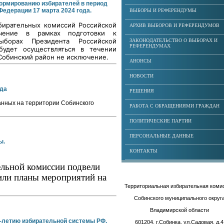
формированию избирателей в период
едерации 17 марта 2024 года.
ВЫБОРЫ И РЕФЕРЕНДУМЫ
збирательных комиссий
Российской
АРХИВ ВЫБОРОВ И РЕФЕРЕНДУМОВ
учение в рамках подготовки к
ыборах Президента Российской
ЗАКОНОДАТЕЛЬСТВО О ВЫБОРАХ И
РЕФЕРЕНДУМАХ
будет осуществляться в течении
 Собинский район не исключение.
АНОНСЫ
НОВОСТИ
ода
РЕШЕНИЯ
анных на территории Собинского
РАБОТА С ОБРАЩЕНИЯМИ ГРАЖДАН
ПОЛИТИЧЕСКИЕ ПАРТИИ
ПЕРСОНАЛЬНЫЕ ДАННЫЕ
ы.
КОНТАКТЫ
ельной комиссии подвели
или планы мероприятий на
Территориальная избирательная коми
Собинского муниципального округ
Владимирской области
-летию избирательной системы РФ.
601204, г.Собинка, ул.Садовая, д.4