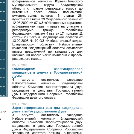
избирательной комиссии Юрьев-Польского
муниципального округа Владимирской
области с правом решающего голоса до
истечения срока своих полномочий,
руководствуясь пунктом 6 статьи 26,
пунктом 11 статьи 29 Федерального закона от
12.06.2002 № 67-ФЗ «Об основных гарантиях
избирательных прав и права на участие в
референдуме граждан Российской
Федерации», пунктом 4 статьи 17, пунктом 11
статьи 20 Закона Владимирской области от
13.02.2003 № 10-ОЗ «Избирательный кодекс
Владимирской области» Избирательная
комиссия Владимирской области объявляет
прием предложений по кандидатуре для
назначения нового члена комиссии с правом
решающего голоса.
05.08.2026
Облизбирком зарегистрировал
кандидатов в депутаты Государственной
Думы
4 августа состоялось заседание
Избирательной комиссии Владимирской
области. Комиссия зарегистрировала двух
кандидатов в депутаты Государственной
Думы Федерального Собрания Российской
Федерации девятого созыва:
03.08.2026
Зарегистрированы еще два кандидата в
ссия
депутаты Государственной Думы
3 августа состоялось заседание
а
Избирательной комиссии Владимирской
области. Комиссия зарегистрировала двух
кандидатов в депутаты Государственной
Думы Федерального Собрания Российской
Федерации девятого созыва, выдвинутых