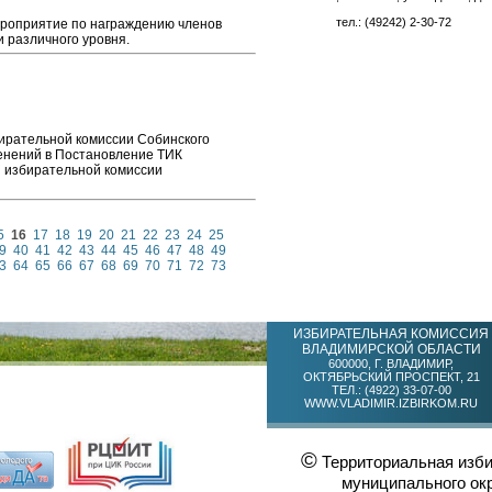
тел.: (49242) 2-30-72
ероприятие по награждению членов
 различного уровня.
ирательной комиссии Собинского
енений в Постановление ТИК
й избирательной комиссии
5
16
17
18
19
20
21
22
23
24
25
9
40
41
42
43
44
45
46
47
48
49
3
64
65
66
67
68
69
70
71
72
73
ИЗБИРАТЕЛЬНАЯ КОМИССИЯ
ВЛАДИМИРСКОЙ ОБЛАСТИ
600000, Г. ВЛАДИМИР,
ОКТЯБРЬСКИЙ ПРОСПЕКТ, 21
ТЕЛ.: (4922) 33-07-00
WWW.VLADIMIR.IZBIRKOM.RU
©
Территориальная изби
муниципального ок