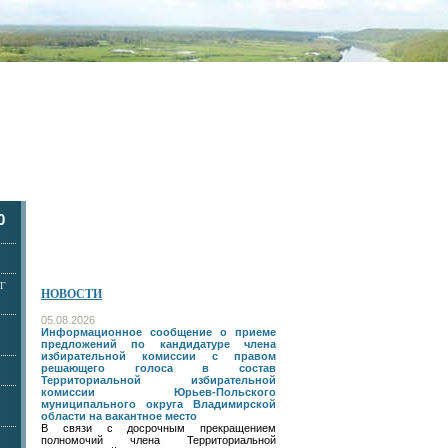
0
Г
НОВОСТИ
05.08.2026
Информационное сообщение о приеме
предложений по кандидатуре члена
избирательной комиссии с правом
решающего голоса в состав
Территориальной избирательной
комиссии Юрьев-Польского
муниципального округа Владимирской
области на вакантное место
В связи с досрочным прекращением
полномочий члена Территориальной