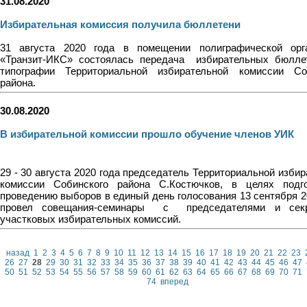
31.08.2020
Избирательная комиссия получила бюллетени
31 августа 2020 года в помещении полиграфической орг
«Транзит-ИКС» состоялась передача
избирательных бюлле
типографии Территориальной избирательной комиссии Со
района.
30.08.2020
В избирательной комиссии прошло обучение членов УИК
29 - 30 августа 2020 года председатель Территориальной изби
комиссии Собинского района С.Костючков, в целях подг
проведению выборов в единый день голосования 13 сентября 2
провел совещания-семинары
с
председателями и сек
участковых избирательных комиссий.
назад
1
2
3
4
5
6
7
8
9
10
11
12
13
14
15
16
17
18
19
20
21
22
23
26
27
28
29
30
31
32
33
34
35
36
37
38
39
40
41
42
43
44
45
46
47
50
51
52
53
54
55
56
57
58
59
60
61
62
63
64
65
66
67
68
69
70
71
74
вперед