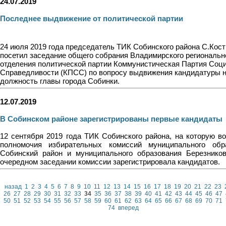
24.07.2019
Последнее выдвижение от политической партии
24 июля 2019 года председатель ТИК Собинского района С.Кос
посетил заседание общего собрания Владимирского региональн
отделения политической партии Коммунистическая Партия Соц
Справедливости (КПСС) по вопросу выдвижения кандидатуры 
должность главы города Собинки.
12.07.2019
В Собинском районе зарегистрированы первые кандидаты
12 сентября 2019 года ТИК Собинского района, на которую в
полномочия избирательных комиссий муниципального обр
Собинский район и муниципального образования Березников
очередном заседании комиссии зарегистрировала кандидатов.
назад
1
2
3
4
5
6
7
8
9
10
11
12
13
14
15
16
17
18
19
20
21
22
23
26
27
28
29
30
31
32
33
34
35
36
37
38
39
40
41
42
43
44
45
46
47
50
51
52
53
54
55
56
57
58
59
60
61
62
63
64
65
66
67
68
69
70
71
74
вперед