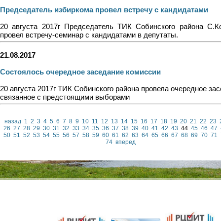
Председатель избиркома провел встречу с кандидатами
20 августа 2017г Председатель ТИК Собинского района С.К
провел встречу-семинар с кандидатами в депутаты.
21.08.2017
Состоялось очередное заседание комиссии
20 августа 2017г ТИК Собинского района провела очередное зас
связанное с предстоящими выборами
назад
1
2
3
4
5
6
7
8
9
10
11
12
13
14
15
16
17
18
19
20
21
22
23
26
27
28
29
30
31
32
33
34
35
36
37
38
39
40
41
42
43
44
45
46
47
50
51
52
53
54
55
56
57
58
59
60
61
62
63
64
65
66
67
68
69
70
71
74
вперед