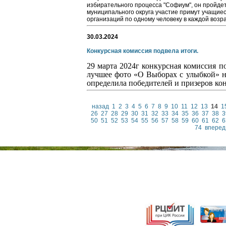
избирательного процесса "Софиум", он пройдет
муниципального округа участие примут учащие
организаций по одному человеку в каждой возра
30.03.2024
Конкурсная комиссия подвела итоги.
29 марта 2024г конкурсная комиссия п
лучшее фото «О Выборах с улыбкой» н
определила победителей и призеров кон
назад
1
2
3
4
5
6
7
8
9
10
11
12
13
14
1
26
27
28
29
30
31
32
33
34
35
36
37
38
3
50
51
52
53
54
55
56
57
58
59
60
61
62
6
74
вперед