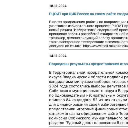
18.11.2024
РЦОИТ при ЦИК России на своем сайте созда
В целях продолжения работы по направлению 
участников избирательного процессе РЦОИТ пр
новый раздел "Избирателю", содержащий прос
принципах работы российской избирательной с
тренажер, демонстрирующий работу организато
также электронное тестирование с возможност
доступен по ссылке: https://www.rcoit.ru/izbiratelu
14.11.2024
Подведены результаты предоставления итог
В Территориальной избирательной комис
округа Владимирской области подвели р
кандидатами минувших выборов итоговых
2024 года состоялись выборы депутатов 
Собинского муниципального округа Влад
по одномандатным избирательным округам
приняло 84 кандидата, 52 из них открыл
для финансирования своей избирательной
предоставили итоговые финансовые отч
ознакомиться на официальном сайте Тер
комиссии Собинского муниципального ок
разделе "Единый день голосования 8 сент