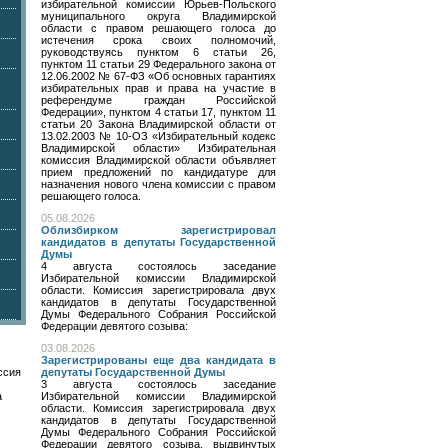
избирательной комиссии Юрьев-Польского
муниципального округа Владимирской
области с правом решающего голоса до
истечения срока своих полномочий,
руководствуясь пунктом 6 статьи 26,
пунктом 11 статьи 29 Федерального закона от
12.06.2002 № 67-ФЗ «Об основных гарантиях
избирательных прав и права на участие в
референдуме граждан Российской
Федерации», пунктом 4 статьи 17, пунктом 11
статьи 20 Закона Владимирской области от
13.02.2003 № 10-ОЗ «Избирательный кодекс
Владимирской области» Избирательная
комиссия Владимирской области объявляет
прием предложений по кандидатуре для
назначения нового члена комиссии с правом
решающего голоса.
05.08.2026
Облизбирком зарегистрировал
кандидатов в депутаты Государственной
Думы
4 августа состоялось заседание
Избирательной комиссии Владимирской
области. Комиссия зарегистрировала двух
кандидатов в депутаты Государственной
Думы Федерального Собрания Российской
Федерации девятого созыва:
03.08.2026
Зарегистрированы еще два кандидата в
ссия
депутаты Государственной Думы
3 августа состоялось заседание
а
Избирательной комиссии Владимирской
области. Комиссия зарегистрировала двух
кандидатов в депутаты Государственной
Думы Федерального Собрания Российской
Федерации девятого созыва, выдвинутых