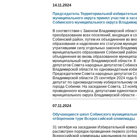
14.11.2024
Председатель Территориальной избирательн
муниципального округа принял участие в за
Собинского муниципального округа Владимир
В соответствии с Законом Владимирской област
преобразовании всех поселений, входящих в с
Собинский район, путем их объединения во вн
образование и наделении его статусом муницип
утратившими силу отдельных законов Владимир
муниципального образования Собинский район
объединения во вновь образованное муниципа
муниципальный округ Владимирской области. 8
депутатов Совета народных депутатов Собинск
Владимирской области по одномандатным изби
Председателем Совета народных депутатов Со
Владимирской области 25 сентября 2024 года 
депутат по одномандатному избирательному о
города Собинки. На заседании Совета, 13 ноябр
проведенного конкурса, депутатами единоглас
муниципального округа Владимирской области 
07.11.2024
Обучающиеся школ Собинского муниципальног
отборочном туре Всероссийской олимпиады
31 октября на заседании Избирательной комис
рассмотрен порядок проведения первого (отбор
Всероссийской олимпиады школьников по вопро