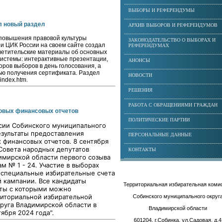
ВЫБОРЫ И РЕФЕРЕНДУМЫ
л новый раздел
АРХИВ ВЫБОРОВ И РЕФЕРЕНДУМОВ
повышения правовой культуры
ЗАКОНОДАТЕЛЬСТВО О ВЫБОРАХ И
и ЦИК России на своем сайте создал
РЕФЕРЕНДУМАХ
ветительские материалы об основных
истемы: интерактивные презентации,
АНОНСЫ
ров выборов в день голосования, а
ью получения сертификата. Раздел
НОВОСТИ
/index.htm.
РЕШЕНИЯ
РАБОТА С ОБРАЩЕНИЯМИ ГРАЖДАН
овых финансовых отчетов
ПОЛИТИЧЕСКИЕ ПАРТИИ
сии Собинского муниципального
езультаты предоставления
ПЕРСОНАЛЬНЫЕ ДАННЫЕ
 финансовых отчетов. 8 сентября
Совета народных депутатов
КОНТАКТЫ
имирской области первого созыва
 № 1 - 24. Участие в
выборах
и специальные избирательные счета
 кампании. Все кандидаты
Территориальная избирательная коми
еты с которыми можно
риториальной избирательной
Собинского муниципального округ
руга Владимирской области в
Владимирской области
ября 2024 года".
601204, г.Собинка, ул.Садовая, д.4