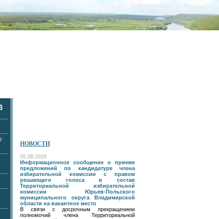
3
Г
НОВОСТИ
05.08.2026
Информационное сообщение о приеме
предложений по кандидатуре члена
избирательной комиссии с правом
решающего голоса в состав
Территориальной избирательной
комиссии Юрьев-Польского
муниципального округа Владимирской
области на вакантное место
В связи с досрочным прекращением
полномочий члена Территориальной