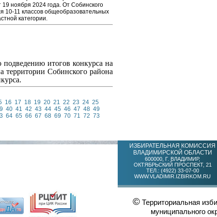
 19 ноября 2024 года. От Собинского
ся 10-11 классов общеобразовательных
стной категории.
о подведению итогов конкурса на
а территории Собинского района
курса.
5
16
17
18
19
20
21
22
23
24
25
9
40
41
42
43
44
45
46
47
48
49
3
64
65
66
67
68
69
70
71
72
73
ИЗБИРАТЕЛЬНАЯ КОМИССИЯ
ВЛАДИМИРСКОЙ ОБЛАСТИ
600000, Г. ВЛАДИМИР,
ОКТЯБРЬСКИЙ ПРОСПЕКТ, 21
ТЕЛ.: (4922) 33-07-00
WWW.VLADIMIR.IZBIRKOM.RU
©
Территориальная изби
муниципального ок