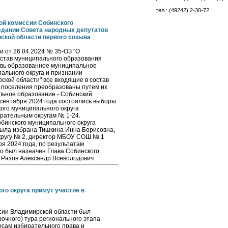
тел.: (49242) 2-30-72
ой комиссии Собинского
седании Совета народных депутатов
ской области первого созыва
и от 26.04.2024 № 35-ОЗ "О
остав муниципального образования
овь образованное муниципальное
ального округа и признании
ской области" все входящие в состав
 поселения преобразованы путем их
льное образование - Собинский
 сентября 2024 года состоялись выборы
ого муниципального округа
рательным округам № 1-24.
бинского муниципального округа
была избрана Тишкина Инна Борисовна,
кругу № 2, директор МБОУ СОШ № 1
я 2024 года, по результатам
но был назначен Глава Собинского
- Разов Александр Всеволодович.
о округа примут участие в
сии Владимирской области был
очного) тура регионального этапа
сам избирательного права и