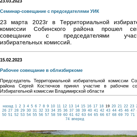
23.03.2023
Семинар-совещание с председателями УИК
23 марта 2023г в Территориальной избират
комиссии Собинского района прошел се
совещание с председателями участ
избирательных комиссий.
15.02.2023
Рабочее совещание в облизбиркоме
Председатель Территориальной избирательной комиссии Со
района Сергей Костючков принял участие в рабочем со
Избирательной комиссии Владимирской области
назад
1
2
3
4
5
6
7
8
9
10
11
12
13
14
15
16
17
18
19
20
21
22
23
26
27
28
29
30
31
32
33
34
35
36
37
38
39
40
41
42
43
44
45
46
47
50
51
52
53
54
55
56
57
58
59
60
61
62
63
64
65
66
67
68
69
70
71
74
вперед